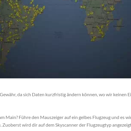
ewähr, da sich Daten kurzfristig ändern können, wo wir keinen E
m Main? Führe den Mauszeiger auf ein gelbes Flugzeug und es wi
ü. Zuoberst wird dir auf dem Skyscanner der Flugzeugtyp angezeigt