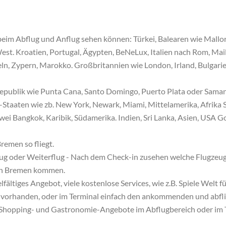
r beim Abflug und Anflug sehen können: Türkei, Balearen wie Mallor
t. Kroatien, Portugal, Ägypten, BeNeLux, Italien nach Rom, Maila
ln, Zypern, Marokko. Großbritannien wie London, Irland, Bulgarie
Republik wie Punta Cana, Santo Domingo, Puerto Plata oder Saman
taaten wie zb. New York, Newark, Miami, Mittelamerika, Afrika
i Bangkok, Karibik, Südamerika. Indien, Sri Lanka, Asien, USA Gol
remen so fliegt.
lug oder Weiterflug - Nach dem Check-in zusehen welche Flugzeuge
ach Bremen kommen.
lfältiges Angebot, viele kostenlose Services, wie z.B. Spiele Welt
 vorhanden, oder im Terminal einfach den ankommenden und abfli
he Shopping- und Gastronomie-Angebote im Abflugbereich oder im 