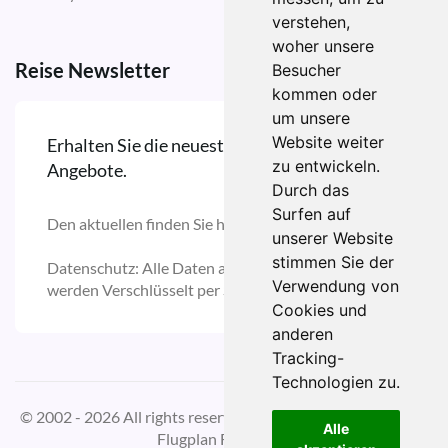
verstehen,
woher unsere
Reise Newsletter
Besucher
kommen oder
um unsere
Website weiter
Erhalten Sie die neuesten Reise Updates und
zu entwickeln.
Angebote.
Durch das
Surfen auf
Den aktuellen finden Sie hier:
unserer Website
stimmen Sie der
Datenschutz: Alle Daten auf unserer Domain
Verwendung von
werden Verschlüsselt per SSL versendet.
Cookies und
anderen
Tracking-
Technologien zu.
© 2002 - 2026 All rights reserved | Design by
W3layouts
für
Alle
Flugplan Flughafen.