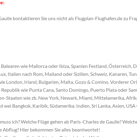
e:
aulle kontaktieren Sie uns nicht als Flugplan-Flughafen.de zu Fra
ei, Balearen wie Mallorca oder Ibiza, Spanien Festland, Österreich
x, Italien nach Rom, Mailand oder Sizilien, Schweiz, Kanaren, Tu
ie London, Irland, Bulgarien, Malta, Gozo & Comino, Vorderer Ori
e Republik wie Punta Cana, Santo Domingo, Puerto Plata oder Sam
n-Staaten wie zb. New York, Newark, Miami, Mittelamerika, Afri
wei Bangkok, Karibik, Südamerika. Indien, Sri Lanka, Asien, USA 
 muss ich? Welche Flüge gehen ab Paris-Charles de Gaulle? Welch
le Abflug? Hier bekommen Sie alles beantwortet!