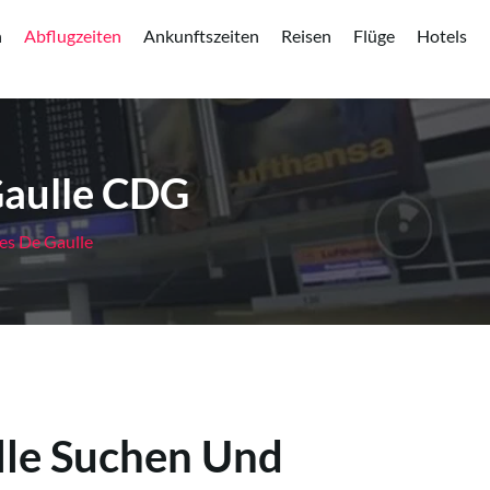
n
Abflugzeiten
Ankunftszeiten
Reisen
Flüge
Hotels
current)
Gaulle CDG
es De Gaulle
lle Suchen Und