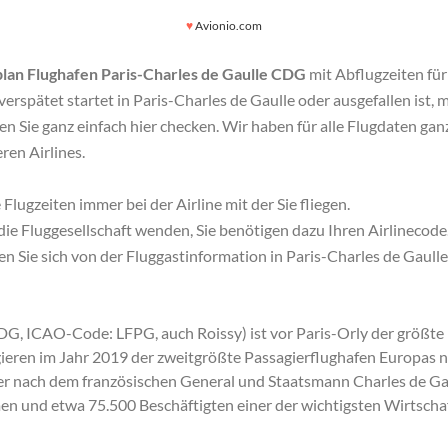
♥
Avionio.com
plan Flughafen Paris-Charles de Gaulle CDG
mit Abflugzeiten für 
erspätet startet in Paris-Charles de Gaulle oder ausgefallen ist, mi
 Sie ganz einfach hier checken. Wir haben für alle Flugdaten ganz
ren Airlines.
 Flugzeiten immer bei der Airline mit der Sie fliegen.
ie Fluggesellschaft wenden, Sie benötigen dazu Ihren Airlinecode
n Sie sich von der Fluggastinformation in Paris-Charles de Gaulle m
G, ICAO-Code: LFPG, auch Roissy) ist vor Paris-Orly der größte 
gieren im Jahr 2019 der zweitgrößte Passagierflughafen Europas
Der nach dem französischen General und Staatsmann Charles de Gau
n und etwa 75.500 Beschäftigten einer der wichtigsten Wirtschaf