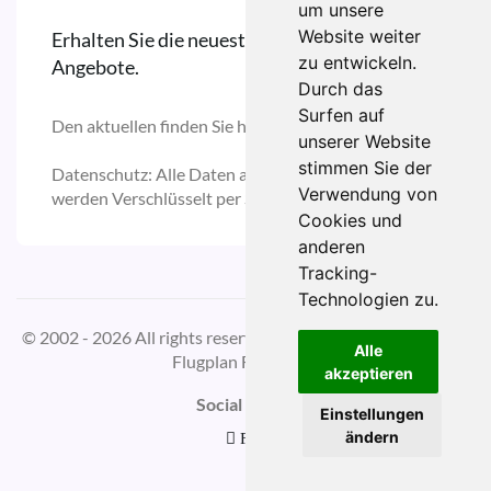
um unsere
Website weiter
Erhalten Sie die neuesten Reise Updates und
zu entwickeln.
Angebote.
Durch das
Surfen auf
Den aktuellen finden Sie hier:
unserer Website
stimmen Sie der
Datenschutz: Alle Daten auf unserer Domain
Verwendung von
werden Verschlüsselt per SSL versendet.
Cookies und
anderen
Tracking-
Technologien zu.
© 2002 - 2026 All rights reserved | Design by
W3layouts
für
Alle
Flugplan Flughafen.
akzeptieren
Social Media
Einstellungen
ändern
FB