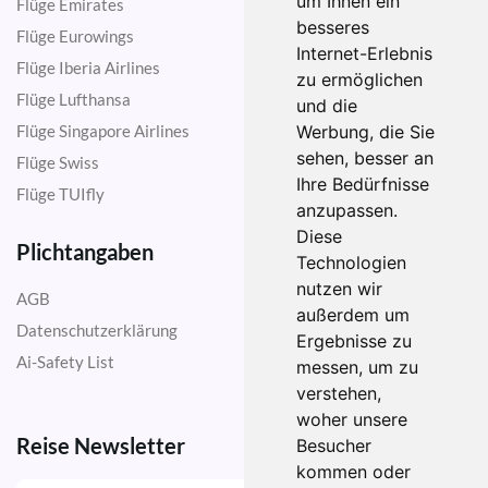
um Ihnen ein
Flüge Emirates
besseres
Flüge Eurowings
Internet-Erlebnis
Flüge Iberia Airlines
zu ermöglichen
Flüge Lufthansa
und die
Flüge Singapore Airlines
Werbung, die Sie
sehen, besser an
Flüge Swiss
Ihre Bedürfnisse
Flüge TUIfly
anzupassen.
Diese
Plichtangaben
Technologien
nutzen wir
AGB
außerdem um
Datenschutzerklärung
Ergebnisse zu
Ai-Safety List
messen, um zu
verstehen,
woher unsere
Reise Newsletter
Besucher
kommen oder