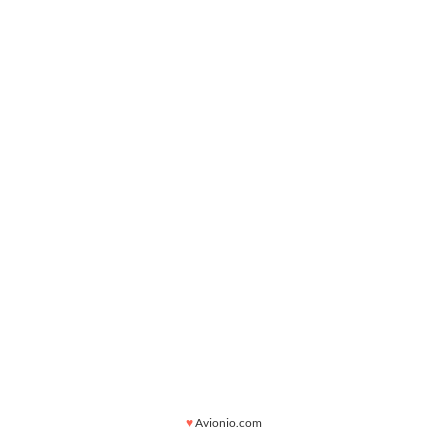
♥
Avionio.com